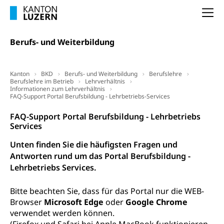
Obligatorische Krankenversicherung (WAS
Luzern)
Na
Trinkwasser
Prävention
Kranken- und Unfallversicherung
Lebensmittel
Gesundheitsvorsorge, Wellness, Unfallverhütung,
Berufs- und Weiterbildung
Suchtprävention, Alkoholprävention,
Tabakprävention, Primärprävention,
Sekundärprävention, Tertiärprävention
Kanton
BKD
Berufs- und Weiterbildung
Berufslehre
Berufslehre im Betrieb
Lehrverhältnis
Darmkrebsvorsorge
Soziale Sicherheit
Informationen zum Lehrverhältnis
FAQ-Support Portal Berufsbildung - Lehrbetriebs-Services
Kantonales Tabakpräventionsprogramm
Sozialversicherungen, Sozialpolitik,
Arbeitslosenversicherung,
FAQ-Support Portal Berufsbildung - Lehrbetriebs
Gesundheitsförderung
Mutterschaftsversicherung, Krankenversicherung,
Services
Unfallversicherung, Invalidenversicherung,
Prävention (Polizei)
Sozialhilfe
Unten finden Sie die häufigsten Fragen und
Suchtprävention
Antworten rund um das Portal Berufsbildung -
Kranken- und Unfallversicherung
Sucht und Drogen
Lehrbetriebs Services.
Gesundheitsversorgung
(gruezi.lu.ch)
Drogenabhängigkeit, Drogensucht,
Medikamentenabhängigkeit,
Krankenversicherung (WAS Luzern)
Bitte beachten Sie, dass für das Portal nur die WEB-
Arzneimittelabhängigkeit, Suchtkrankheit,
Browser
Microsoft Edge
oder
Google Chrome
Existenzsicherung - Sozialhilfe
Drogenabhängige, Drogensüchtige,
verwendet werden können.
Betäubungsmittel, Suchtmittel, Psychopharmaka