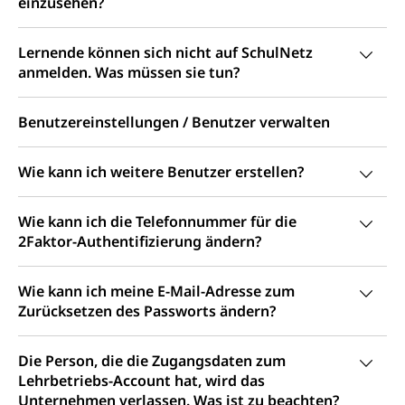
ZG)
einzusehen?
Persönliches
Strassenverkehrsamt
Lernende können sich nicht auf SchulNetz
Verkehr und Infrastruktur vif
Zivilstand
anmelden. Was müssen sie tun?
Kantonsstrassen
Geburt, Heirat, Ehe, Partnerschaft, Tod,
Zivilstandsamt, Zivilstandsregiste
Benutzereinstellungen / Benutzer verwalten
Zivilstandswesen
Adoption
Wie kann ich weitere Benutzer erstellen?
Adoptivkind, Adoptiveltern, Adoptionsvermittlung,
Adoptionsverfahren, elterliche Gewalt, elterliche
Sorge
Wie kann ich die Telefonnummer für die
2Faktor-Authentifizierung ändern?
Adoption
Aufenthaltsbewilligungen
Niederlassungsbewilligung, Aufenthalt,
Wie kann ich meine E-Mail-Adresse zum
Niederlassung, Wohnsitz
Zurücksetzen des Passworts ändern?
Amt für Migration
Ausweise und Bescheinigungen
Die Person, die die Zugangsdaten zum
Reisepass, Identitätskarte, Visum, Geburtsurkunde
Lehrbetriebs-Account hat, wird das
Unternehmen verlassen. Was ist zu beachten?