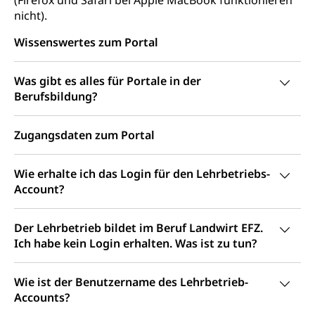
(Firefox und Safari bei Apple MacBook funktionieren
Soziales und Gesellschaft (Dienststelle)
nicht).
Fachstelle Sucht Region Luzern
Gesundheitsversorgung
Opferhilfe
Wissenswertes zum Portal
Drogen (Polizei)
Gesundheitsversorgung, Spital, Pflegeinitiative,
Arbeitslosenversicherung (WAS Luzern)
Ambulant vor stationär, AVOS, Patientendossier
Sucht
Invalidenversicherung (WAS Luzern)
Was gibt es alles für Portale in der
Gesundheitsversorgung
AHV / IV
Soziale Sicherheit
Berufsbildung?
Altersrente, Invalidenrente, Witwenrente,
Sozialversicherung, Vorsorgeeinrichtung,
Zugangsdaten zum Portal
Pensionskasse, erste Säule, zweite Säule, dritte
Säule, Hilflosenentschädigung,
Ergänzungsleistungen, Altersvorsorge,
Wie erhalte ich das Login für den Lehrbetriebs-
Todesfallversicherung
Account?
Hilfslosenentschädigung (WAS Luzern)
Behinderung
Der Lehrbetrieb bildet im Beruf Landwirt EFZ.
AHV-Hinterlassenenrente (WAS Luzern)
Körperbehinderung, körperliche Behinderung,
Ich habe kein Login erhalten. Was ist zu tun?
geistige Behinderung, psychische Behinderung,
AHV-Beiträge (WAS Luzern)
Erwerbsunfähigkeit, Behinderte
Informationsstelle AHV/IV
Wie ist der Benutzername des Lehrbetrieb-
Inklusion im Sport
Accounts?
Ergänzungsleistungen (EL) (WAS Luzern)
Menschen mit Behinderungen