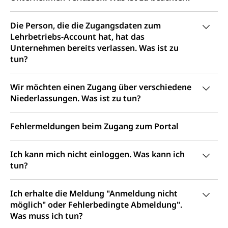
Jagdausweis, Fischereiausweis
Einbürgerung
Strafregisterauszug bestellen
Nationalität, Staatsangehörigkeit,
Die Person, die die Zugangsdaten zum
Staatsbürgerschaft, Bürgerrecht, Erwerb des
Lehrbetriebs-Account hat, hat das
Waffen, Sprengstoffe und Pyrotechnik
Bürgerrechts, Verlust des Bürgerrechts,
Unternehmen bereits verlassen. Was ist zu
Einbürgerungsverfahren
Reisepass, Identitätskarte
tun?
Einbürgerungen
Geburt
Strassenverkehrsamt (Führerausweis,
Fahrzeugausweis)
Wir möchten einen Zugang über verschiedene
Geburtsurkunde, Geburtsschein, Geburtsanzeige
Niederlassungen. Was ist zu tun?
Namensänderungen
Familienzulagen (WAS Luzern)
Kinder und Jugendliche
Fehlermeldungen beim Zugang zum Portal
Schwangerschaft / Geburt (gruezi.lu.ch)
Mündigkeit, Kindesschutz, Jugendschutz
Kinder- und Jugendförderung
Pflege / Pflegeheim
Ich kann mich nicht einloggen. Was kann ich
tun?
Psychische Gesundheit
Hauspflege, spitalexterne Pflege, Spitex
IV für Kinder und Jugendliche (WAS Luzern)
Betreuende Angehörige
Religion
Ich erhalte die Meldung "Anmeldung nicht
möglich" oder Fehlerbedingte Abmeldung".
Pflegeheimliste und freie Pflegeplätze
Kirche, Gottesdienst, Seelsorge,
Was muss ich tun?
Religionsgemeinschaft
Betreuung von Angehörigen (WAS Luzern)