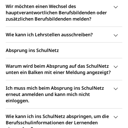
Kulturförderung und Vermittlung
Wir möchten einen Wechsel des
Angebote für Schulklassen
hauptverantwortlichen Berufsbildenden oder
Mobilität
zusätzlichen Berufsbildenden melden?
Zentralschweizer Filmförderung
Schiene und öffentlicher Verkehr
Wie kann ich Lehrstellen ausschreiben?
Schienenverkehr, Zugverkehr, Bahnverkehr,
Transportmittel, öffentlicher Verkehr
Absprung ins SchulNetz
Verkehrsverbund Luzern VVL
Schifffahrt
Öffentlicher Verkehr Luzern Mobil
Warum wird beim Absprung auf das SchulNetz
Schiffsverkehr, Binnenschifffahrt, Seeschifffahrt,
Flussschifffahrt
unten ein Balken mit einer Meldung angezeigt?
Schifffahrt (Strassenverkehrsamt)
Strasse
Ich muss mich beim Absprung ins SchulNetz
Autoverkehr, Lastwagenverkehr, Schwerverkehr,
erneut anmelden und kann mich nicht
leistungsabhängige Schwerverkehrsabgabe,
einloggen.
Langsamverkehr, Transportmittel, Auto, Motorrad,
Individualverkehr
Wie kann ich ins SchulNetz abspringen, um die
zentras (Betrieb und Unterhalt LU, OW, NW,
Berufsschulinformationen der Lernenden