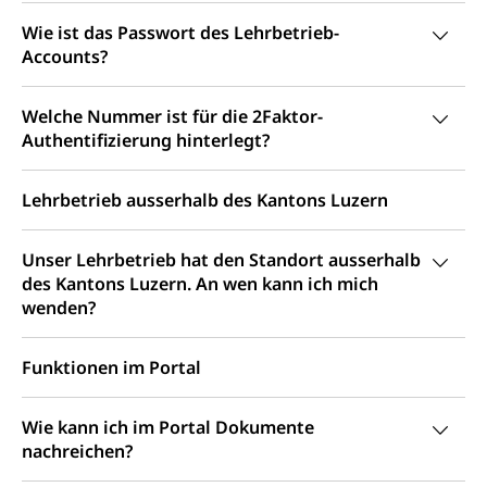
Kultur und Medien
AHV-Altersrente (WAS Luzern)
Wie ist das Passwort des Lehrbetrieb-
Accounts?
IV-Leistungen (WAS Luzern)
Archive und Bibliotheken
Bücher, Bundesarchiv, Landesbibliothek
Welche Nummer ist für die 2Faktor-
Authentifizierung hinterlegt?
Staatsarchiv Luzern
Kulturelle Einrichtungen
Zentral- und Hochschulbibliothek
Museen, Theater, Bibliotheken
Lehrbetrieb ausserhalb des Kantons Luzern
Archiv der Denkmalpflege
Dienststelle Kultur
Kulturförderung
Unser Lehrbetrieb hat den Standort ausserhalb
Kunst & Kultur (Luzern Tourismus)
Kulturpolitik, Sprachförderung, Denkmalpflege,
des Kantons Luzern. An wen kann ich mich
kulturelles Angebot, Kulturerbe, kulturelles Erbe,
wenden?
Nachwuchsförderung, Vermittlung, Selektive
Förderung, Kulturausschreibungen, Kulturpreis,
Werkbeitrag, Produktionsbeitrag, Recherche,
Funktionen im Portal
Bildende Kunst, Angewandte Kunst, Theater/Tanz,
Musik, Entwicklung, Programmbeiträge,
Filmförderung, Regionale Förderfonds,
Wie kann ich im Portal Dokumente
Werkankäufe, Kunstankäufe, Kunst und Bau, Schule
nachreichen?
und Kultur, Kulturgesuche, Kulturvermittlung