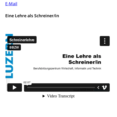
E-Mail
Förderung, Kulturausschreibungen, Kulturpreis,
Werkbeitrag, Produktionsbeitrag, Recherche,
Bildende Kunst, Angewandte Kunst, Theater/Tanz,
Eine Lehre als Schreiner/in
Musik, Entwicklung, Programmbeiträge,
Filmförderung, Regionale Förderfonds,
Werkankäufe, Kunstankäufe, Kunst und Bau, Schule
und Kultur, Kulturgesuche, Kulturvermittlung
Kulturförderung und Vermittlung
Angebote für Schulklassen
Mobilität
Zentralschweizer Filmförderung
Schiene und öffentlicher Verkehr
Schienenverkehr, Zugverkehr, Bahnverkehr,
Transportmittel, öffentlicher Verkehr
Verkehrsverbund Luzern VVL
Schifffahrt
Öffentlicher Verkehr Luzern Mobil
Schiffsverkehr, Binnenschifffahrt, Seeschifffahrt,
Flussschifffahrt