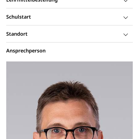
Suchtprävention
Kranken- und Unfallversicherung
Sucht und Drogen
Gesundheitsversorgung
Schulstart
(gruezi.lu.ch)
Drogenabhängigkeit, Drogensucht,
Medikamentenabhängigkeit,
Krankenversicherung (WAS Luzern)
Standort
Arzneimittelabhängigkeit, Suchtkrankheit,
Existenzsicherung - Sozialhilfe
Drogenabhängige, Drogensüchtige,
Betäubungsmittel, Suchtmittel, Psychopharmaka
Soziales und Gesellschaft (Dienststelle)
Ansprechperson
Fachstelle Sucht Region Luzern
Gesundheitsversorgung
Opferhilfe
Drogen (Polizei)
Gesundheitsversorgung, Spital, Pflegeinitiative,
Arbeitslosenversicherung (WAS Luzern)
Ambulant vor stationär, AVOS, Patientendossier
Sucht
Invalidenversicherung (WAS Luzern)
Gesundheitsversorgung
AHV / IV
Soziale Sicherheit
Altersrente, Invalidenrente, Witwenrente,
Sozialversicherung, Vorsorgeeinrichtung,
Pensionskasse, erste Säule, zweite Säule, dritte
Säule, Hilflosenentschädigung,
Ergänzungsleistungen, Altersvorsorge,
Todesfallversicherung